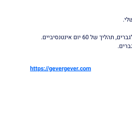
לי.
לכל אותם גברים שרוצים התחלה יותר נגישה ומיידית הקמתי את “גבר גבר” – תוכנית ליווי דיגיטלית לגברים, תהליך של 60 יום אינטנסיביים.
ברים.
https://gevergever.com